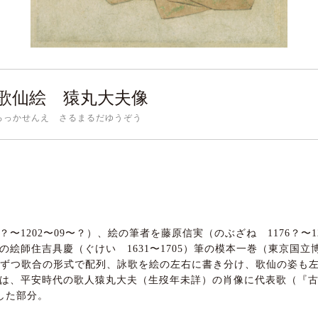
歌仙絵 猿丸大夫像
ろっかせんえ さるまるだゆうぞう
〜1202〜09〜？）、絵の筆者を藤原信実（のぶざね 1176？〜1
の絵師住吉具慶（ぐけい 1631〜1705）筆の模本一巻（東京国
組ずつ歌合の形式で配列、詠歌を絵の左右に書き分け、歌仙の姿も
は、平安時代の歌人猿丸大夫（生歿年未詳）の肖像に代表歌（『
した部分。