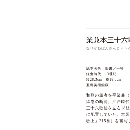
業兼本三十六
なりかねぼんさんじゅう
紙本著色・墨書／一幅
鎌倉時代・13世紀
縦28.3cm 横18.6cm
五島美術館蔵
和歌の筆者を平業兼（？
絵巻の断簡。江戸時代
三十六歌仙を左右18
に配置していた。本図
歌上」215番）を書写