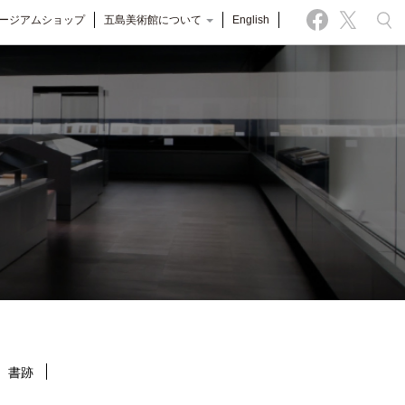
ージアムショップ
五島美術館について
English
書跡