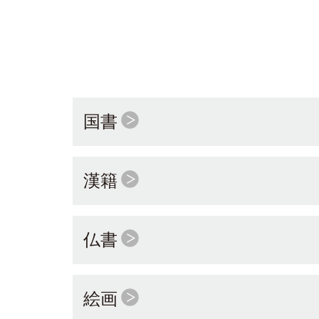
国書
漢籍
仏書
絵画