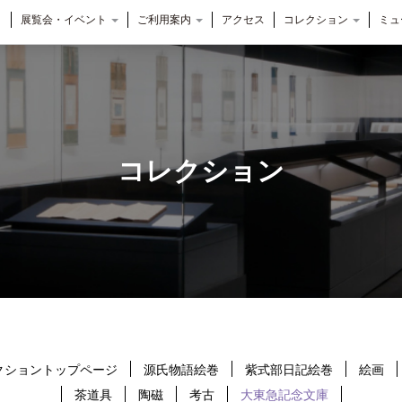
展覧会・イベント
ご利用案内
アクセス
コレクション
ミュ
コレクション
クショントップページ
源氏物語絵巻
紫式部日記絵巻
絵画
茶道具
陶磁
考古
大東急記念文庫