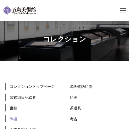
ナ
ビ
ゲ
ー
シ
コレクション
ョ
ン
を
切
り
替
え
コレクショントップページ
源氏物語絵巻
紫式部日記絵巻
絵画
書跡
茶道具
陶磁
考古