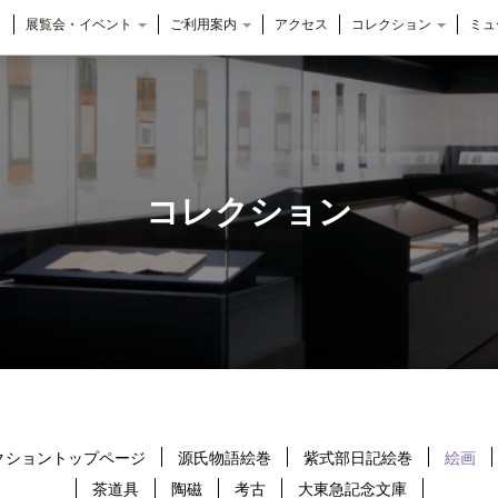
展覧会・イベント
ご利用案内
アクセス
コレクション
ミュ
コレクション
クショントップページ
源氏物語絵巻
紫式部日記絵巻
絵画
茶道具
陶磁
考古
大東急記念文庫