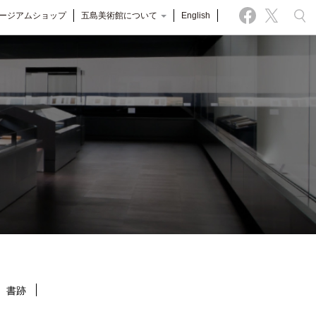
ージアムショップ
五島美術館について
English
書跡