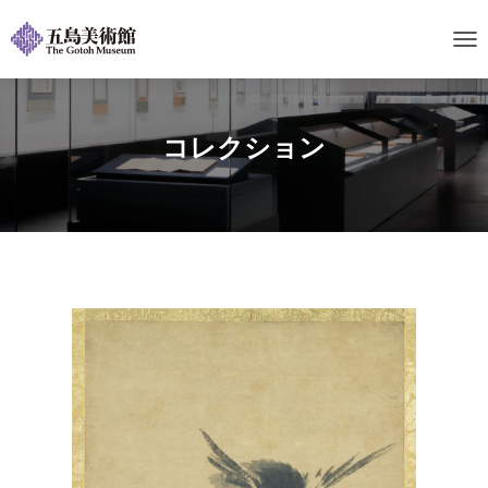
ナ
ビ
ゲ
ー
シ
コレクション
ョ
ン
を
切
り
替
え