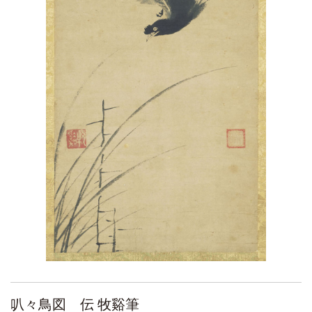
叭々鳥図 伝 牧谿筆