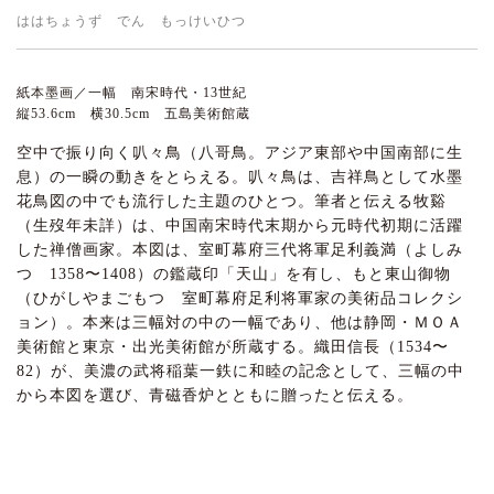
ははちょうず でん もっけいひつ
紙本墨画／一幅 南宋時代・13世紀
縦53.6cm 横30.5cm 五島美術館蔵
空中で振り向く叭々鳥（八哥鳥。アジア東部や中国南部に生
息）の一瞬の動きをとらえる。叭々鳥は、吉祥鳥として水墨
花鳥図の中でも流行した主題のひとつ。筆者と伝える牧谿
（生歿年未詳）は、中国南宋時代末期から元時代初期に活躍
した禅僧画家。本図は、室町幕府三代将軍足利義満（よしみ
つ 1358〜1408）の鑑蔵印「天山」を有し、もと東山御物
（ひがしやまごもつ 室町幕府足利将軍家の美術品コレクシ
ョン）。本来は三幅対の中の一幅であり、他は静岡・ＭＯＡ
美術館と東京・出光美術館が所蔵する。織田信長（1534〜
82）が、美濃の武将稲葉一鉄に和睦の記念として、三幅の中
から本図を選び、青磁香炉とともに贈ったと伝える。