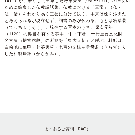
1011）が、若くして出家した冷泉天皇（950〜1011）の皇女の
ために編集した仏教説話集。仏教における「三宝」（仏・
法・僧）をわかり易く三巻に分けて説く。本来は絵を添えた
と考えられるが現存せず、詞書のみが伝わる。もとは粘葉装
（でっちょうそう）。現存する写本のうち、保安元年
（1120）の奥書を有する零本（中・下巻 一冊重要文化財
名古屋市博物館蔵）の断簡を「東大寺切」と呼ぶ。料紙は、
白粉地に亀甲・花菱唐草・七宝の文様を雲母刷（きらず）り
した和製唐紙（からかみ）。
よくあるご質問（FAQ）