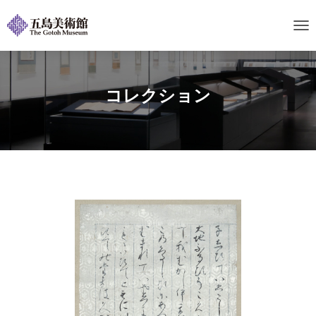
ナ
ビ
ゲ
ー
シ
コレクション
ョ
ン
を
切
り
替
え