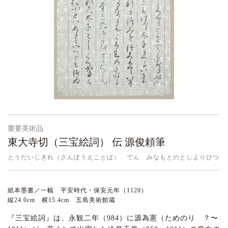
重要美術品
東大寺切（三宝絵詞） 伝 源俊頼筆
とうだいじぎれ（さんぽうえことば） でん みなもとのとしよりひつ
紙本墨書／一幅 平安時代・保安元年（1120）
縦24.0cm 横15.4cm 五島美術館蔵
『三宝絵詞』は、永観二年（984）に源為憲（ためのり ？〜