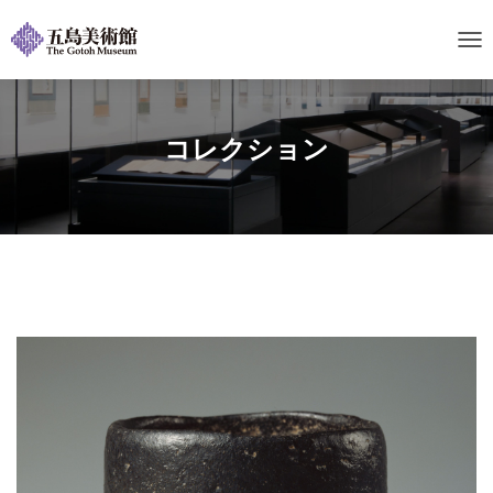
ナ
ビ
ゲ
ー
シ
コレクション
ョ
ン
を
切
り
替
え