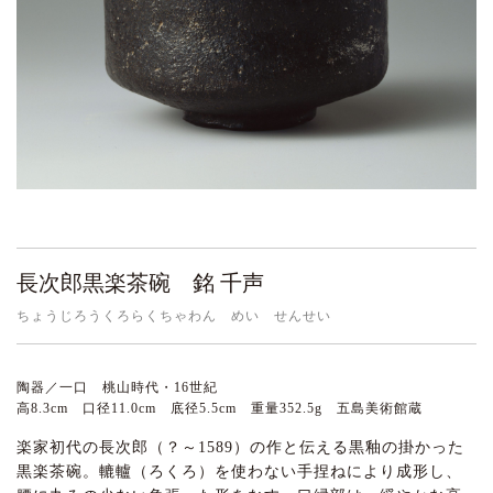
長次郎黒楽茶碗 銘 千声
ちょうじろうくろらくちゃわん めい せんせい
陶器／一口 桃山時代・16世紀
高8.3cm 口径11.0cm 底径5.5cm 重量352.5g 五島美術館蔵
楽家初代の長次郎（？～1589）の作と伝える黒釉の掛かった
黒楽茶碗。轆轤（ろくろ）を使わない手捏ねにより成形し、