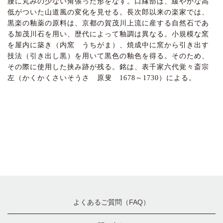
腰に丸みの少ない角張った形をなす。口縁部は、緩やかな高
低がついた山道風の変化を見せる。長次郎以来の楽家では、
黒楽の釉薬の原料は、京都の賀茂川上流に産する自然石であ
る加茂川石を用い、歴代によって釉調は異なる。小規模な窯
を屋内に築き（内窯 うちがま）、焼成中に窯から引き出す
技法（引き出し黒）を用いて黒色の釉色を得る。そのため、
その際に使用した挟み跡が残る。銘は、表千家六代覚々斎宗
左（かくかくさいそうさ 原叟 1678～1730）による。
よくあるご質問（FAQ）