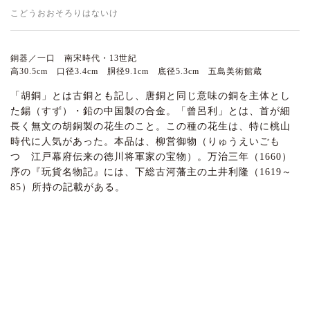
こどうおおそろりはないけ
銅器／一口 南宋時代・13世紀
高30.5cm 口径3.4cm 胴径9.1cm 底径5.3cm 五島美術館蔵
「胡銅」とは古銅とも記し、唐銅と同じ意味の銅を主体とし
た錫（すず）・鉛の中国製の合金。「曾呂利」とは、首が細
長く無文の胡銅製の花生のこと。この種の花生は、特に桃山
時代に人気があった。本品は、柳営御物（りゅうえいごも
つ 江戸幕府伝来の徳川将軍家の宝物）。万治三年（1660）
序の『玩貨名物記』には、下総古河藩主の土井利隆（1619～
85）所持の記載がある。