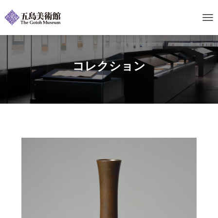
ナ
ビ
ゲ
ー
シ
コレクション
ョ
ン
を
切
り
替
え