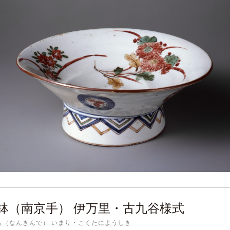
鉢（南京手） 伊万里・古九谷様式
ち（なんきんで） いまり・こくたにようしき