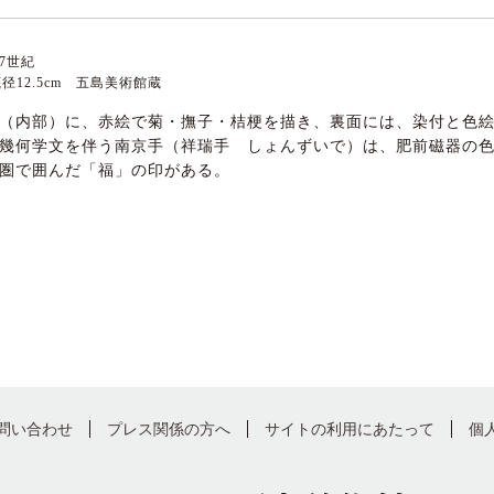
7世紀
 底径12.5cm 五島美術館蔵
（内部）に、赤絵で菊・撫子・桔梗を描き、裏面には、染付と色
幾何学文を伴う南京手（祥瑞手 しょんずいで）は、肥前磁器の
圏で囲んだ「福」の印がある。
問い合わせ
プレス関係の方へ
サイトの利用にあたって
個