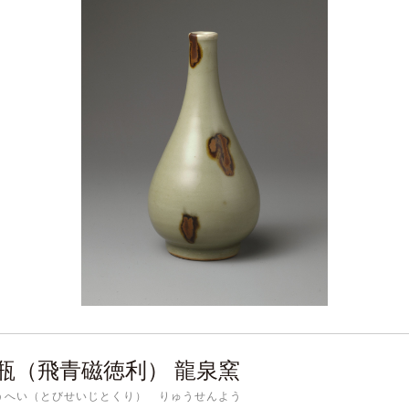
瓶（飛青磁徳利） 龍泉窯
うへい（とびせいじとくり） りゅうせんよう