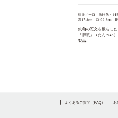
磁器／一口 元時代・14
高17.8cm 口径2.3cm
鉄釉の斑文を散らした
「胆瓶」（たんぺい）
製品。
よくあるご質問（FAQ）
お