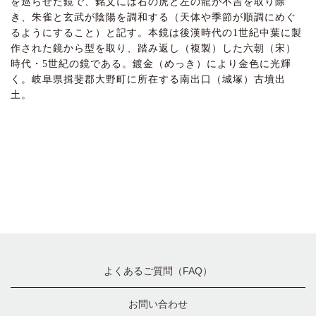
を巡らせた鏡で、銘文には右の虎と左の龍が不吉を取り除
き、朱雀と玄武が陰陽を調和する（天体や季節が順調にめぐ
るようにすること）と記す。本鏡は後漢時代の1世紀中葉に製
作された鏡から型を取り、踏み返し（複製）した六朝（宋）
時代・5世紀の鏡である。鍍金（めっき）により金色に光輝
く。岐阜県揖斐郡大野町に所在する南出口（城塚）古墳出
土。
よくあるご質問（FAQ）
お問い合わせ