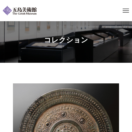
ナ
ビ
ゲ
ー
シ
コレクション
ョ
ン
を
切
り
替
え