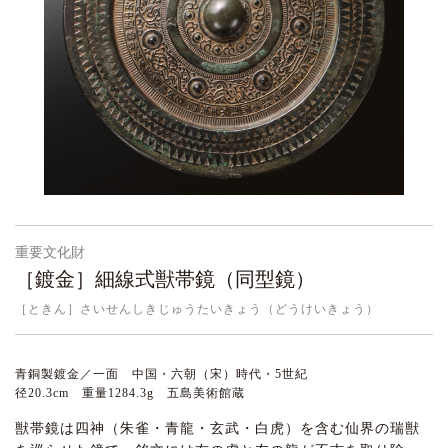
重要文化財
［鍍金］細線式獣帯鏡（同型鏡）
［ときん］さいせんしきじゅうたいきょう（どうけいきょう）
青銅製鍍金／一面 中国・六朝（宋）時代・5世紀
径20.3cm 重量1284.3g 五島美術館蔵
獣帯鏡は四神（朱雀・青龍・玄武・白虎）を含む仙界の瑞獣