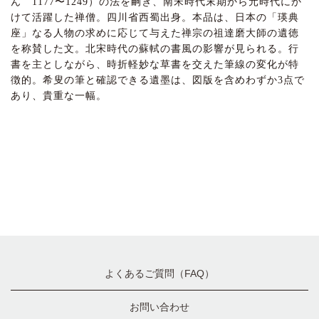
ん 1177〜1249）の法を嗣ぎ、南宋時代末期から元時代にか
けて活躍した禅僧。四川省西蜀出身。本品は、日本の「瑛典
座」なる人物の求めに応じて与えた禅宗の祖達磨大師の遺徳
を称賛した文。北宋時代の蘇軾の書風の影響が見られる。行
書を主としながら、時折軽妙な草書を交えた筆線の変化が特
徴的。希叟の筆と確認できる遺墨は、図版を含めわずか3点で
あり、貴重な一幅。
よくあるご質問（FAQ）
お問い合わせ