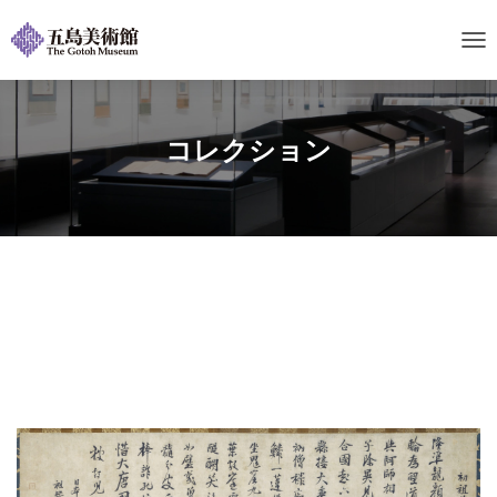
ナ
ビ
ゲ
ー
シ
コレクション
ョ
ン
を
切
り
替
え