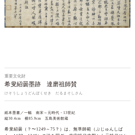
重要文化財
希叟紹曇墨跡 達磨祖師賛
けそうしょうどんぼくせき だるまそしさん
紙本墨書／一幅 南宋～元時代・13世紀
縦30.4cm 横85.9cm 五島美術館蔵
希叟紹曇（？〜1249～75？）は、無準師範（ぶじゅんしば