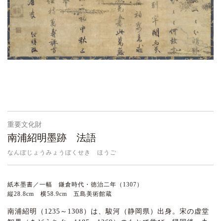
重要文化財
南浦紹明墨跡 法語
なんぽじょうみょうぼくせき ほうご
紙本墨書／一幅 鎌倉時代・徳治二年（1307）
縦28.8cm 横58.9cm 五島美術館蔵
南浦紹明（1235～1308）は、駿河（静岡県）出身。宋の虚堂