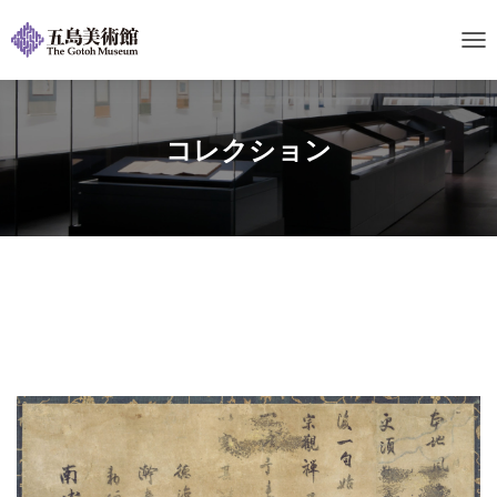
ナ
ビ
ゲ
ー
シ
コレクション
ョ
ン
を
切
り
替
え