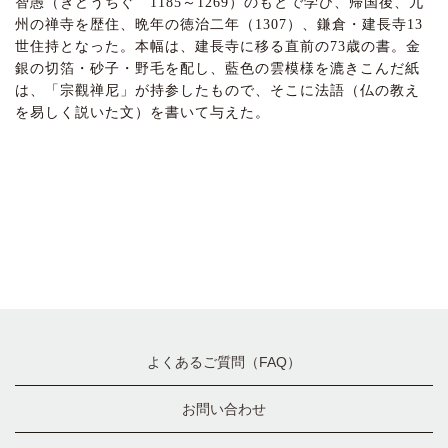
智愚（きどうちぐ 1185～1269）のもとで学び、帰国後、九
州の禅寺を歴住、晩年の徳治二年（1307）、鎌倉・建長寺13
世住持となった。本幅は、建長寺に移る直前の73歳の書。金
銀の切箔・砂子・野毛を配し、藍色の雲模様を漉きこんだ紙
は、「宗觀禅尼」が持参したもので、そこに法語（仏の教え
を易しく説いた文）を書いて与えた。
よくあるご質問（FAQ）
お問い合わせ