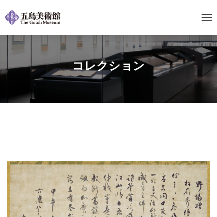
ナ
ビ
ゲ
ー
シ
コレクション
ョ
ン
を
切
り
替
え