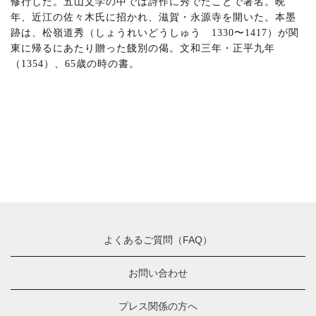
修行した。五山文学の中では詩作に秀でたことで著名。晩
年、近江の佐々木氏に招かれ、滋賀・永源寺を開いた。本墨
跡は、松嶺道秀（しょうれいどうしゅう 1330〜1417）が関
東に帰るにあたり贈った餞別の偈。文和三年・正平九年
（1354）、65歳の時の書。
よくあるご質問（FAQ）
お問い合わせ
プレス関係の方へ