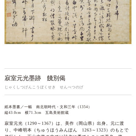
寂室元光墨跡 餞別偈
じゃくしつげんこうぼくせき せんべつのげ
紙本墨書／一幅 南北朝時代・文和三年（1354）
縦43.0cm 横71.3cm 五島美術館蔵
寂室元光（1290～1367）は、美作（岡山県）出身。元に渡
り、中峰明本（ちゅうほうみんぽん 1263～1323）のもとで