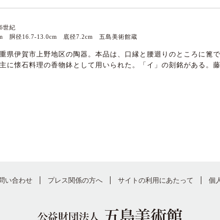
6世紀
0cm 胴径16.7-13.0cm 底径7.2cm 五島美術館蔵
重県伊賀市上野地区の陶器。本品は、口縁と腰迴りのところに篦
主に懐石料理の香物鉢として用いられた。「イ」の刻銘がある。
問い合わせ
プレス関係の方へ
サイトの利用にあたって
個