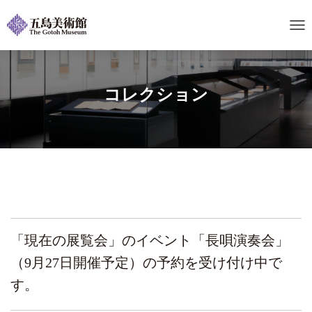
ナ
ビ
ゲ
ー
シ
コレクション
ョ
ン
を
切
り
替
え
「現在の展覧会」のイベント「長唄演奏会」
（9月27日開催予定）の予約を受け付け中で
す。