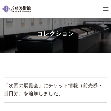
ナ
ビ
ゲ
ー
シ
コレクション
ョ
ン
を
切
り
替
え
「次回の展覧会」にチケット情報（前売券・
当日券）を追加しました。