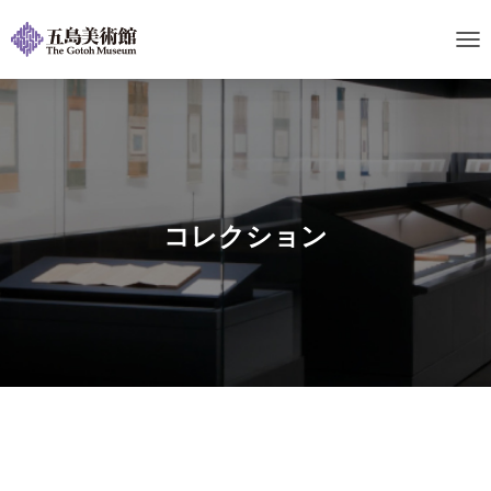
ナ
ビ
ゲ
ー
シ
ョ
ン
を
切
コレクション
り
替
え